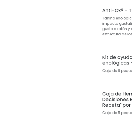
Anti-Ox® - 
Tanino enológic
impacto gustati
gusto a ratón y a
estructura de los
Kit de ayud
enológicas 
Caja de 9 peque
Caja de He
Decisiones 
Receta" por
Caja de 5 peque