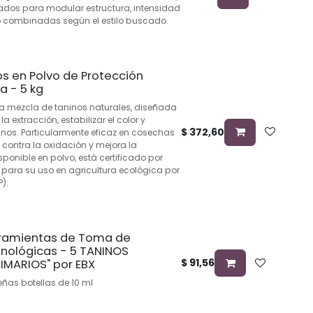
ñados para modular estructura, intensidad
s o combinadas según el estilo buscado.
os en Polvo de Protección
a - 5 kg
na mezcla de taninos naturales, diseñada
a extracción, estabilizar el color y
$
372,60
vinos. Particularmente eficaz en cosechas
e contra la oxidación y mejora la
ponible en polvo, está certificado por
 para su uso en agricultura ecológica por
P).
rramientas de Toma de
Enológicas - 5 TANINOS
$
91,56
IMARIOS" por EBX
ñas botellas de 10 ml