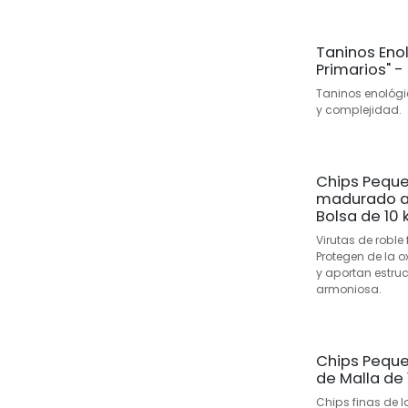
Taninos Enol
Primarios" 
Taninos enológ
y complejidad.
Chips Peque
madurado al
Bolsa de 10 
Virutas de roble
Protegen de la o
y aportan estruc
armoniosa.
Chips Peque
de Malla de
Chips finas de l