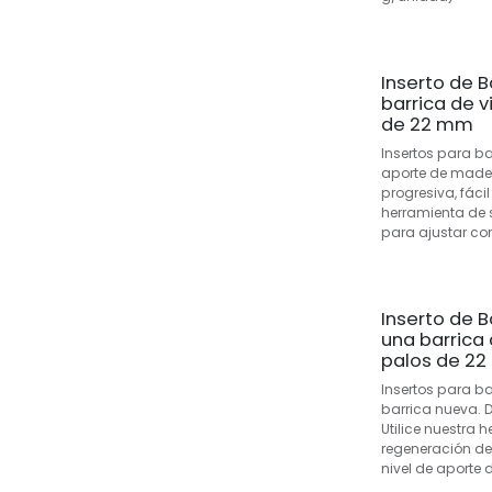
Inserto de B
barrica de v
de 22 mm
Insertos para ba
aporte de mader
progresiva, fáci
herramienta de 
para ajustar con
Inserto de B
una barrica 
palos de 2
Insertos para ba
barrica nueva. D
Utilice nuestra 
regeneración de 
nivel de aporte