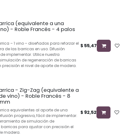
arrica (equivalente a una
ino) - Roble Francés - 4 palos
rrica – 1 vino – diseñados para reforzar el
$
55,47
a de las barricas en uso. Difusión
l de implementar. Utilice nuestra
simulación de regeneración de barricas
 precisión el nivel de aporte de madera.
arrica - Zig-Zag (equivalente a
de vino) - Roble Francés - 8
2 mm
rrica equivalentes al aporte de una
$
92,52
ifusión progresiva, fácil de implementar.
herramienta de simulación de
barricas para ajustar con precisión el
 de madera.