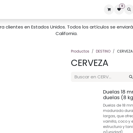
0
Competencias
Sostenibilidad
Q&A
AMEDEE Lab
Blog
ra clientes en Estados Unidos. Todos los artículos se envia
California.
Productos
DESTINO
CERVEZA
CERVEZA
Duelas 18 m
duelas (8 kg
Duelas de 18 mm
madurado duran
largas, que ofre
vainilla, coco y 
estructura y tan
g/unidad)