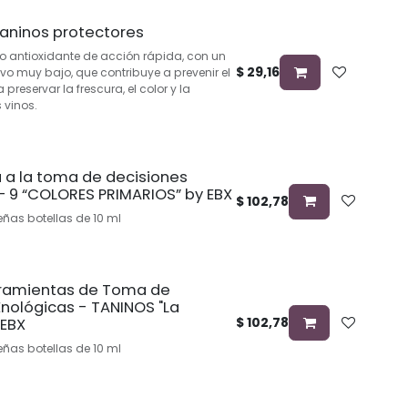
Taninos protectores
o antioxidante de acción rápida, con un
$
29,16
vo muy bajo, que contribuye a prevenir el
 preservar la frescura, el color y la
 vinos.
a a la toma de decisiones
– 9 “COLORES PRIMARIOS” by EBX
$
102,78
ñas botellas de 10 ml
rramientas de Toma de
Enológicas - TANINOS "La
$
102,78
 EBX
ñas botellas de 10 ml