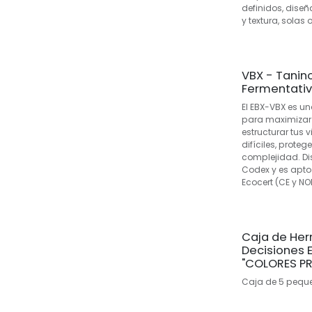
definidos, dise
y textura, sola
VBX - Tanin
Fermentativ
El EBX-VBX es u
para maximizar l
estructurar tus 
difíciles, proteg
complejidad. Dis
Codex y es apto
Ecocert (CE y NO
Caja de He
Decisiones 
"COLORES PR
Caja de 5 peque