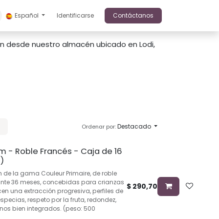
Español
Identificarse
Contáctanos
rán desde nuestro almacén ubicado en Lodi,
Destacado
Ordenar por:
m - Roble Francés - Caja de 16
)
 de la gama Couleur Primaire, de roble
te 36 meses, concebidas para crianzas
$
290,70
cen una extracción progresiva, perfiles de
especias, respeto por la fruta, redondez,
inos bien integrados. (peso: 500