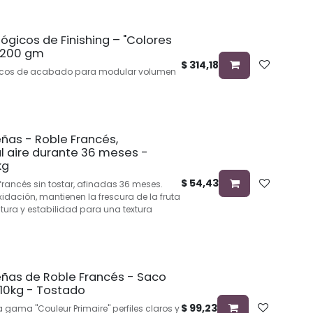
ógicos de Finishing – "Colores
- 200 gm
$
314,18
icos de acabado para modular volumen
ñas - Roble Francés,
 aire durante 36 meses -
kg
$
54,43
 francés sin tostar, afinadas 36 meses.
xidación, mantienen la frescura de la fruta
tura y estabilidad para una textura
ñas de Roble Francés - Saco
 10kg - Tostado
$
99,23
a gama "Couleur Primaire" perfiles claros y