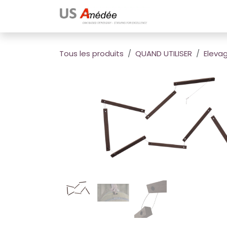
Se rendre au contenu
Boutique
Produits
Tous les produits
QUAND UTILISER
Eleva