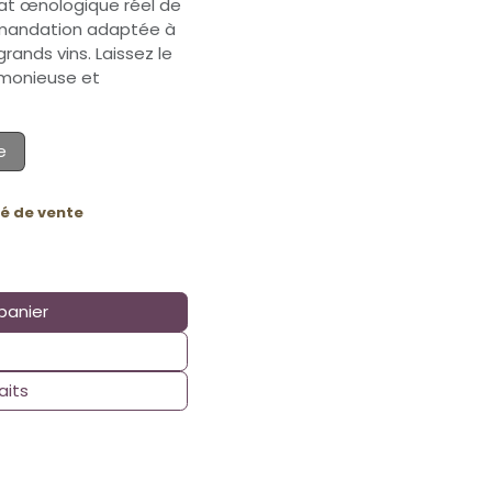
tat œnologique réel de
mmandation adaptée à
grands vins. Laissez le
rmonieuse et
e
ité de vente
panier
aits