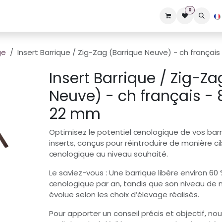
0
Expertises
EcoResponsable
Q&A
AMEDEE Lab
Blog
ge
Insert Barrique / Zig-Zag (Barrique Neuve) - ch français
Insert Barrique / Zig-Za
Neuve) - ch français - 
22 mm
Optimisez le potentiel œnologique de vos bar
inserts, conçus pour réintroduire de manière ci
œnologique au niveau souhaité.
Le saviez-vous : Une barrique libère environ 60
œnologique par an, tandis que son niveau de
évolue selon les choix d’élevage réalisés.
Pour apporter un conseil précis et objectif, n