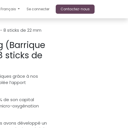
Français
Se connecter
Contactez-nous
 - 8 sticks de 22 mm
g (Barrique
8 sticks de
riques grâce à nos
blée l’apport
 % de son capital
 micro-oxygénation
ous avons développé un